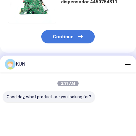
dispensador 4450754811
Partes de máquinas ATM
com grande inventário
Continue
Produtos Recomendados
KUN
2:31 AM
Good day, what product are you looking for?
1750304619 Wincor
Peças ATM Hyosung
Peças ATM Hy
Nixdorf CHD-mot
CDU Distribuidor
CDU Distribuid
ICT3H5-3A2790
Bucha de Borracha
Bucha Branca