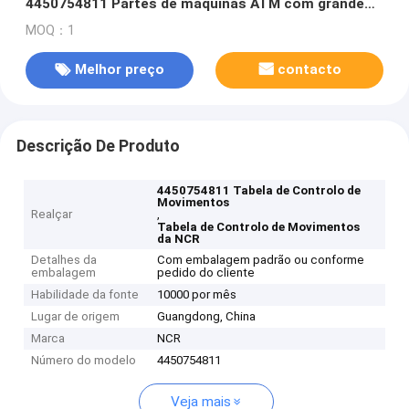
4450754811 Partes de máquinas ATM com grande
inventário
MOQ：1
Melhor preço
contacto
Descrição De Produto
4450754811 Tabela de Controlo de
Movimentos
Realçar
,
Tabela de Controlo de Movimentos
da NCR
Detalhes da
Com embalagem padrão ou conforme
embalagem
pedido do cliente
Habilidade da fonte
10000 por mês
Lugar de origem
Guangdong, China
Marca
NCR
Número do modelo
4450754811
Veja mais