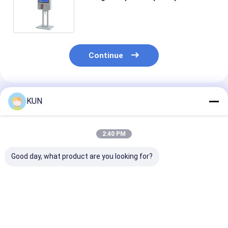
pagamento do varredor de Bill QR
do restaurante de Fastfood
Continue
Produtos Recomendados
KUN
2:40 PM
Good day, what product are you looking for?
21.5 polegadas de
Quiosque de Pedidos
24" quiosque 
quiosque de auto-
de Autoserviço 32
do sistema da
encomenda
INCH
posição do
pagamento da