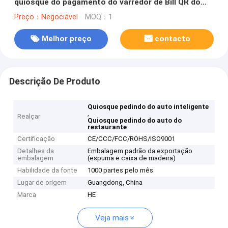
quiosque do pagamento do varredor de Bill QR do
restaurante de Fastfood
Preço：Negociável
MOQ：1
Melhor preço
contacto
Descrição De Produto
Quiosque pedindo do auto inteligente
,
Realçar
Quiosque pedindo do auto do
restaurante
Certificação
CE/CCC/FCC/ROHS/ISO9001
Detalhes da
Embalagem padrão da exportação
embalagem
(espuma e caixa de madeira)
Habilidade da fonte
1000 partes pelo mês
Lugar de origem
Guangdong, China
Marca
HE
Veja mais