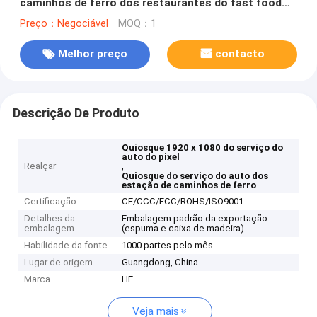
caminhos de ferro dos restaurantes do fast food
do quiosque do serviço do auto do pixel
Preço：Negociável
MOQ：1
cronometram o costume crítico do fator
Melhor preço
contacto
Descrição De Produto
Quiosque 1920 x 1080 do serviço do
auto do pixel
Realçar
,
Quiosque do serviço do auto dos
estação de caminhos de ferro
Certificação
CE/CCC/FCC/ROHS/ISO9001
Detalhes da
Embalagem padrão da exportação
embalagem
(espuma e caixa de madeira)
Habilidade da fonte
1000 partes pelo mês
Lugar de origem
Guangdong, China
Marca
HE
Veja mais