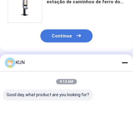
estação de caminhos de ferro dos
restaurantes do fast food do
quiosque do serviço do auto do
pixel cronometram o costume
crítico do fator
Continue
Produtos Recomendados
KUN
9:13 AM
Good day, what product are you looking for?
21.5 polegadas de
Quiosque de Pedidos
24" quiosque 
quiosque de auto-
de Autoserviço 32
do sistema da
encomenda
INCH
posição do