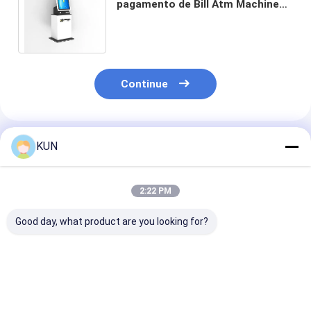
pagamento de Bill Atm Machine
Android Bank do dinheiro do
serviço do auto do ATM
Continue
Produtos Recomendados
KUN
2:22 PM
Good day, what product are you looking for?
C03T Máquina
Máquina de
Máquina de
inteligente de
reciclagem de notas
Reciclagem de
reciclagem de
C03L, máquina de
Dinheiro C03T