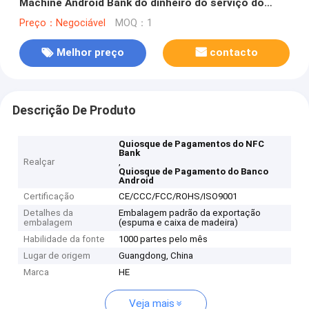
Machine Android Bank do dinheiro do serviço do
auto do ATM
Preço：Negociável
MOQ：1
Melhor preço
contacto
Descrição De Produto
Quiosque de Pagamentos do NFC
Bank
Realçar
,
Quiosque de Pagamento do Banco
Android
Certificação
CE/CCC/FCC/ROHS/ISO9001
Detalhes da
Embalagem padrão da exportação
embalagem
(espuma e caixa de madeira)
Habilidade da fonte
1000 partes pelo mês
Lugar de origem
Guangdong, China
Marca
HE
Veja mais