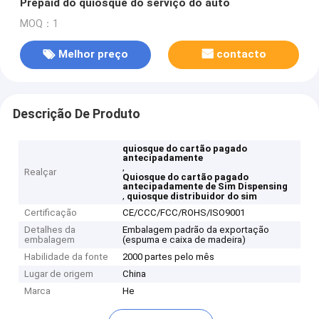
Prepaid do quiosque do serviço do auto
MOQ：1
Melhor preço
contacto
Descrição De Produto
quiosque do cartão pagado
antecipadamente
,
Realçar
Quiosque do cartão pagado
antecipadamente de Sim Dispensing
,
quiosque distribuidor do sim
Certificação
CE/CCC/FCC/ROHS/ISO9001
Detalhes da
Embalagem padrão da exportação
embalagem
(espuma e caixa de madeira)
Habilidade da fonte
2000 partes pelo mês
Lugar de origem
China
Marca
He