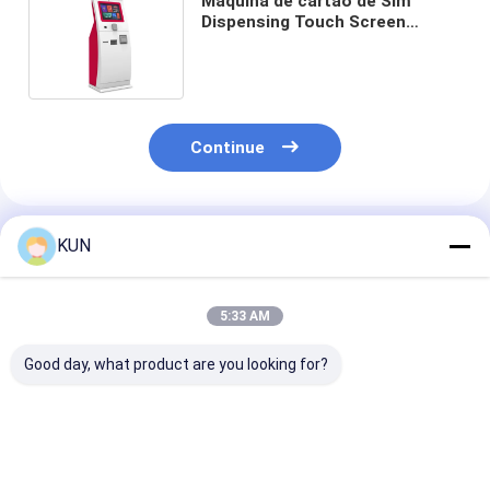
Máquina de cartão de Sim
Dispensing Touch Screen
Prepaid do quiosque do serviço
do auto
Continue
Produtos Recomendados
KUN
5:33 AM
Good day, what product are you looking for?
Herong K Série 600-
Série CQ 1-10KVA
23.6 Polegada
2000VA UPS em
UPS online de alta
Touch Screen 